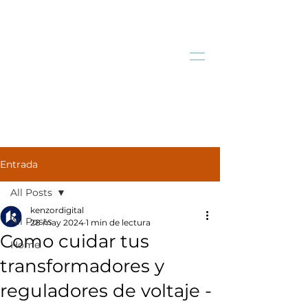
Entrada
All Posts
kenzordigital
All Posts
28 may 2024
1 min de lectura
Como cuidar tus
Home
transformadores y
reguladores de voltaje -