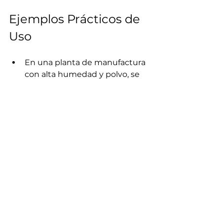
Ejemplos Prácticos de 
Uso
En una planta de manufactura 
con alta humedad y polvo, se 
optó por canaletas y ductos 
cerrados para proteger los 
cables y evitar fallas eléctricas.  
En un centro comercial, la 
instalación de bandejas tipo 
escalera permitió una 
ventilación adecuada y facilitó 
la expansión futura del 
sistema eléctrico.  
Para un proyecto de oficinas, 
se eligieron bandejas 
ranuradas que combinan 